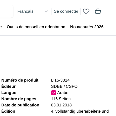
Se connecter
articles dans
e
Outils de conseil en orientation
Nouveautés 2026
Numéro de produit
LI15-3014
Éditeur
SDBB / CSFO
Langue
Arabe
Nombre de pages
116 Seiten
Date de publication
03.01.2018
Édition
4. vollständig überarbeitete und