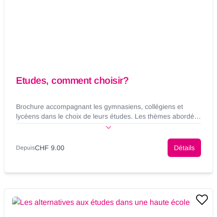
Etudes, comment choisir?
Brochure accompagnant les gymnasiens, collégiens et
lycéens dans le choix de leurs études. Les thèmes abordés
vont de la réflexion sur les intérêts au processus de
décision, en passant par les moyens de s'informer ou
encore les étapes de l'inscription dans la haute école visée.
CHF 9.00
Détails
Depuis