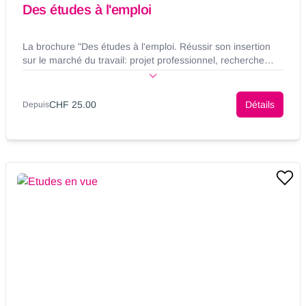
Des études à l'emploi
La brochure "Des études à l'emploi. Réussir son insertion
sur le marché du travail: projet professionnel, recherche
d'emploi, carrière" propose différents outils et informations
permettant de faciliter le passage des études au monde du
travail.
CHF 25.00
Détails
Depuis