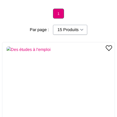
1
Page
Par page :