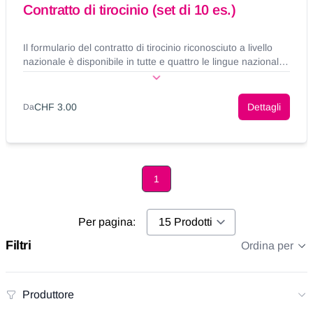
Contratto di tirocinio (set di 10 es.)
Il formulario del contratto di tirocinio riconosciuto a livello
nazionale è disponibile in tutte e quattro le lingue nazionali e
in vari formati. Il presente contratto di tirocinio standard,
vale sia per la formazione professionale di base triennale o
quadriennale con attestato federale di capacità, sia per
CHF 3.00
Dettagli
Da
quella biennale con certificato di formazione pratica.
1
Page
Per pagina:
Filtri
Ordina per
Produttore