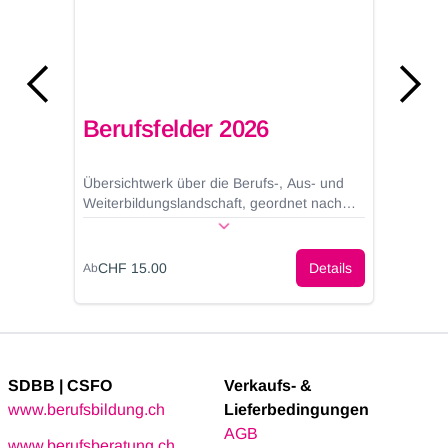
Berufsfelder 2026
B
Übersichtwerk über die Berufs-, Aus- und
Ü
Weiterbildungslandschaft, geordnet nach
W
den 22 Berufsfeldern von Zihlmann.
d
CHF 15.00
Details
Ab
A
SDBB | CSFO
Verkaufs- &
www.berufsbildung.ch
Lieferbedingungen
AGB
www.berufsberatung.ch