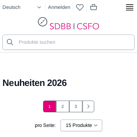
Anmelden
Artikel im Warenkorb
SDBB
Neuheiten 2026
1
2
3
Page
Page
Next
pro Seite: