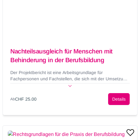
Nachteilsausgleich für Menschen mit
Behinderung in der Berufsbildung
Der Projektbericht ist eine Arbeitsgrundlage für
Fachpersonen und Fachstellen, die sich mit der Umsetzung
von Nachteilsausgleichsmassnahmen im
Ausbildungsprozess und bei den Qualifikationsverfahren
befassen.
CHF 25.00
Details
Ab