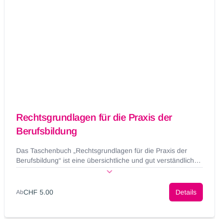
Rechtsgrundlagen für die Praxis der
Berufsbildung
Das Taschenbuch „Rechtsgrundlagen für die Praxis der
Berufsbildung“ ist eine übersichtliche und gut verständliche
Darstellung der komplexen rechtlichen Verhältnisse im
Bereich der Berufsbildung und unentbehrlich für alle
Berufsbildungsfachleute.
CHF 5.00
Details
Ab