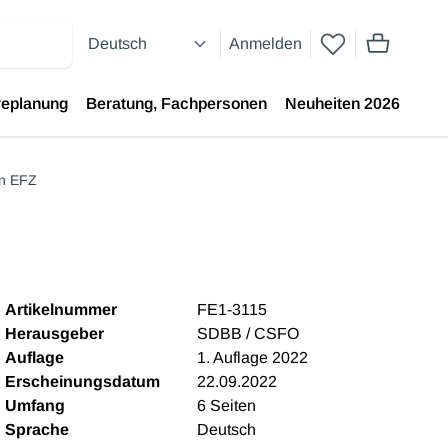
Anmelden
Artikel im 
replanung
Beratung, Fachpersonen
Neuheiten 2026
in EFZ
Artikelnummer
FE1-3115
Herausgeber
SDBB / CSFO
Auflage
1. Auflage 2022
Erscheinungsdatum
22.09.2022
Umfang
6 Seiten
Sprache
Deutsch