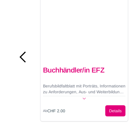
d
Buchhändler/in EFZ
Berufsbildfaltblatt mit Porträts, Informationen
zu Anforderungen, Aus- und Weiterbildung
en
und vielen Fotos.
s
ils
CHF 2.00
Details
Ab