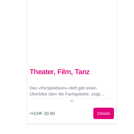
Theater, Film, Tanz
Das «Perspektiven»-Heft gibt einen
Überblick über die Fachgebiete, zeigt
Studien- und Weiterbildungsmöglichkeiten
auf und vermittelt Einblicke in ein breites
Tätigkeitsfeld sowie den Arbeitsmarkt.
CHF 20.00
Details
Ab