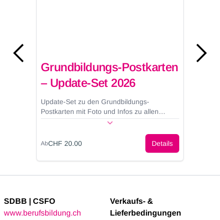
Grundbildungs-Postkarten
B
– Update-Set 2026
en
Update-Set zu den Grundbildungs-
Ar
Postkarten mit Foto und Infos zu allen
be
beruflichen Grundbildungen mit eidg.
G
Fähigkeitszeugnis (EFZ) und eidg.
Berufsattest (EBA) zum Entdecken der
CHF 20.00
Details
Ab
A
Berufe.
SDBB | CSFO
Verkaufs- &
www.berufsbildung.ch
Lieferbedingungen