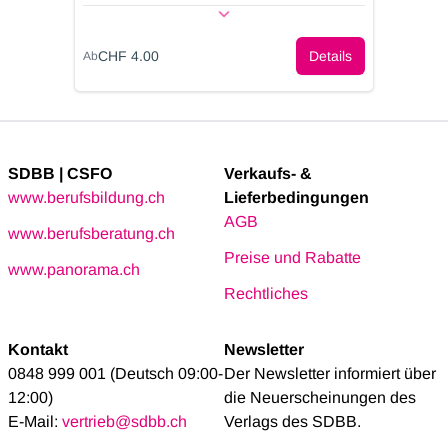
schulschwachen Jugendlichen
s
(Grundanspruch)
(
CHF 4.00
Details
Ab
A
SDBB | CSFO
Verkaufs- &
www.berufsbildung.ch
Lieferbedingungen
AGB
www.berufsberatung.ch
Preise und Rabatte
www.panorama.ch
Rechtliches
Kontakt
Newsletter
0848 999 001 (Deutsch 09:00-
Der Newsletter informiert über
12:00)
die Neuerscheinungen des
E-Mail:
vertrieb@sdbb.ch
Verlags des SDBB.