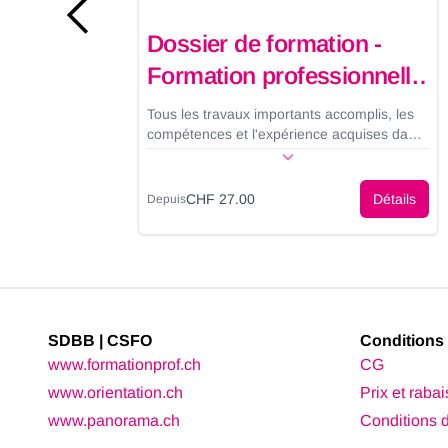
Dossier de formation -
en
Formation professionnelle
initiale (Ensemble
Tous les travaux importants accomplis, les
complet)
compétences et l'expérience acquises dans
l'entreprise sont consignés dans le dossier
de formation (auparavant journal de travail).
Le dossier de formation se compose d'une
ils
CHF 27.00
Détails
Depuis
brochure «Guide d'utilisation du dossier de
formation» (partie méthodologique), d'un
classeur avec répertoire, d'un bloc de
formulaires pour l'établissement des
rapports de travail, auxquels s'ajoutent les
documents et formulaires.
SDBB | CSFO
Conditions 
www.formationprof.ch
CG
www.orientation.ch
Prix et rabai
www.panorama.ch
Conditions d'